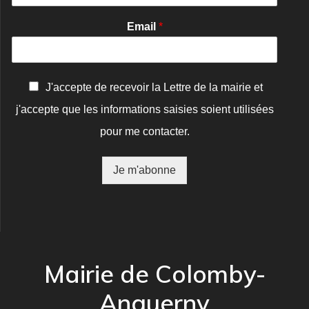
Email
*
C
J'accepte de recevoir la Lettre de la mairie et
o
j'accepte que les informations saisies soient utilisées
n
f
pour me contacter.
i
r
m
Je m'abonne
a
t
i
o
n
*
Mairie de Colomby-
Anguerny