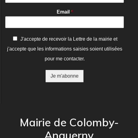
Email
*
C
J'accepte de recevoir la Lettre de la mairie et
o
j'accepte que les informations saisies soient utilisées
n
f
pour me contacter.
i
r
m
Je m'abonne
a
t
i
o
n
*
Mairie de Colomby-
Anguerny