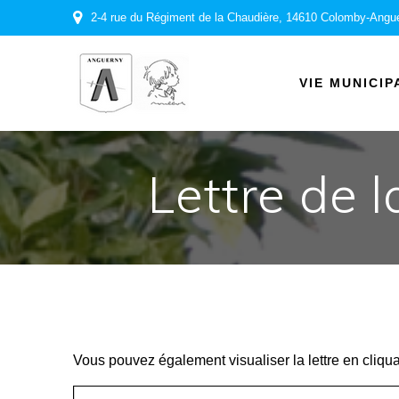
Passer
2-4 rue du Régiment de la Chaudière, 14610 Colomby-Angu
au
contenu
VIE MUNICIP
Lettre de 
Vous pouvez également visualiser la lettre en cliqu