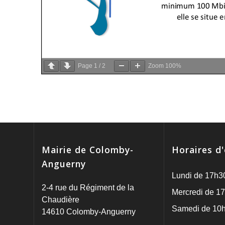
Page
1
/
2
Zoom
100%
Mairie de Colomby-
Horaires d
Anguerny
Lundi de 17h3
2-4 rue du Régiment de la
Mercredi de 17
Chaudière
Samedi de 10h
14610 Colomby-Anguerny