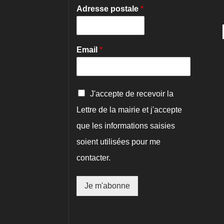
Adresse postale
*
Email
*
C
J'accepte de recevoir la
o
Lettre de la mairie et j'accepte
n
f
que les informations saisies
i
r
soient utilisées pour me
m
contacter.
a
t
i
Je m'abonne
o
n
*