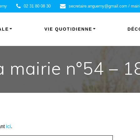
erny
02 31 80 08 30
secretaire.anguerny@gmail.com / mair
ALE
VIE QUOTIDIENNE
DÉC
la mairie n°54 – 
ant
ici
.