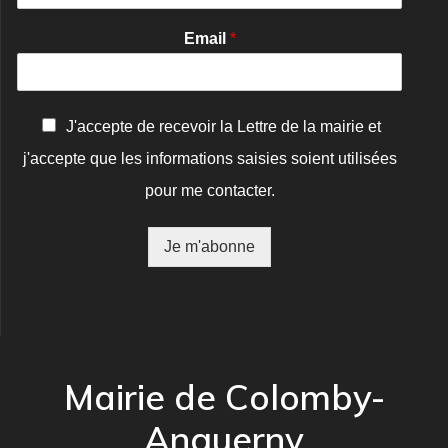
Email
*
C
J'accepte de recevoir la Lettre de la mairie et
o
j'accepte que les informations saisies soient utilisées
n
f
pour me contacter.
i
r
m
Je m'abonne
a
t
i
o
n
*
Mairie de Colomby-
Anguerny