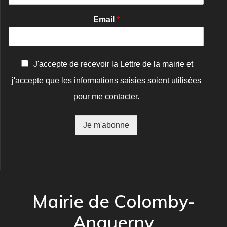
Email
*
C
J'accepte de recevoir la Lettre de la mairie et
o
j'accepte que les informations saisies soient utilisées
n
f
pour me contacter.
i
r
m
Je m'abonne
a
t
i
o
n
*
Mairie de Colomby-
Anguerny