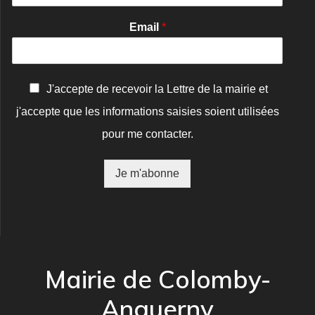
Email
*
C
J'accepte de recevoir la Lettre de la mairie et
o
j'accepte que les informations saisies soient utilisées
n
f
pour me contacter.
i
r
m
Je m'abonne
a
t
i
o
n
*
Mairie de Colomby-
Anguerny