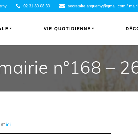
erny
02 31 80 08 30
secretaire.anguerny@gmail.com / mair
ALE
VIE QUOTIDIENNE
DÉC
 mairie n°168 – 26
ant
ici
.