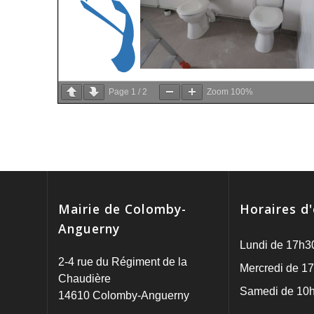
Page
1
/
2
Zoom
100%
Mairie de Colomby-
Horaires d
Anguerny
Lundi de 17h3
2-4 rue du Régiment de la
Mercredi de 17
Chaudière
Samedi de 10h
14610 Colomby-Anguerny