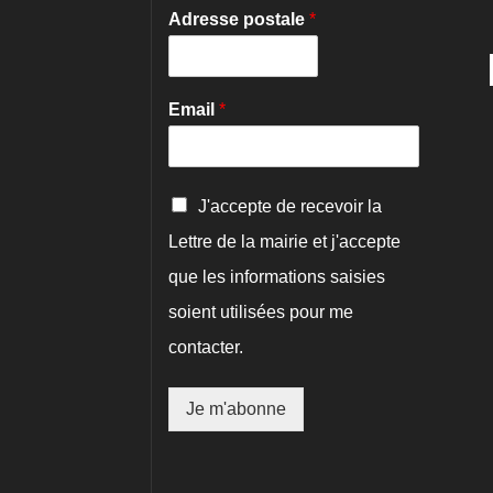
Adresse postale
*
Email
*
C
J'accepte de recevoir la
o
Lettre de la mairie et j'accepte
n
f
que les informations saisies
i
r
soient utilisées pour me
m
contacter.
a
t
i
Je m'abonne
o
n
*