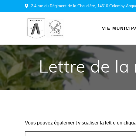
Passer
2-4 rue du Régiment de la Chaudière, 14610 Colomby-Angu
au
contenu
VIE MUNICIP
Lettre de la
Vous pouvez également visualiser la lettre en cliqu