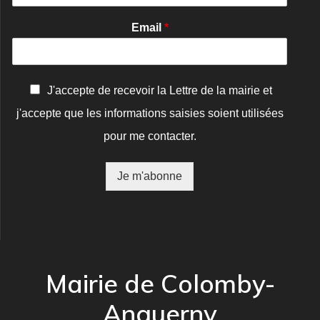
Email
*
C
J'accepte de recevoir la Lettre de la mairie et
o
j'accepte que les informations saisies soient utilisées
n
f
pour me contacter.
i
r
m
Je m'abonne
a
t
i
o
n
*
Mairie de Colomby-
Anguerny