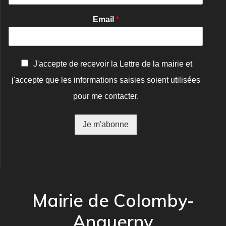
Email
*
C
J'accepte de recevoir la Lettre de la mairie et
o
j'accepte que les informations saisies soient utilisées
n
f
pour me contacter.
i
r
m
Je m'abonne
a
t
i
o
n
*
Mairie de Colomby-
Anguerny