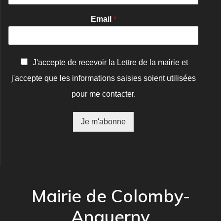
Email
*
C
J'accepte de recevoir la Lettre de la mairie et
o
j'accepte que les informations saisies soient utilisées
n
f
pour me contacter.
i
r
m
Je m'abonne
a
t
i
o
n
*
Mairie de Colomby-
Anguerny