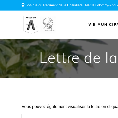
Passer
2-4 rue du Régiment de la Chaudière, 14610 Colomby-Angu
au
contenu
VIE MUNICIP
Lettre de l
Vous pouvez également visualiser la lettre en cliqu