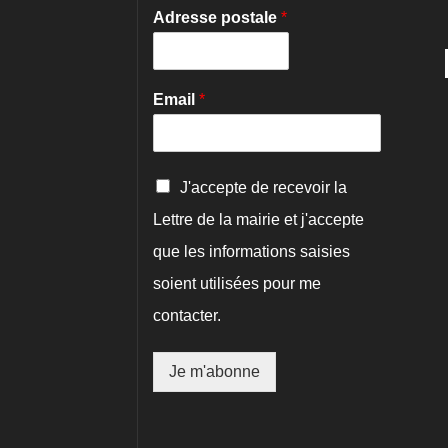
Adresse postale
*
Email
*
C
J'accepte de recevoir la
o
Lettre de la mairie et j'accepte
n
f
que les informations saisies
i
r
soient utilisées pour me
m
contacter.
a
t
i
Je m'abonne
o
n
*