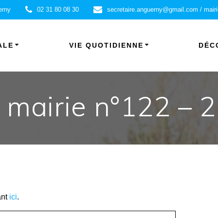
erny
02 31 80 08 30
secretaire.anguerny@gmail.com / mair
ALE
VIE QUOTIDIENNE
DÉC
a mairie n°122 –
ant
ici
.