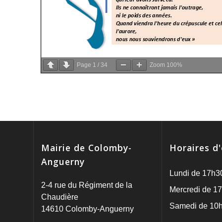
Page
1
/
34
Zoom
100%
Mairie de Colomby-
Horaires d
Anguerny
Lundi de 17h3
2-4 rue du Régiment de la
Mercredi de 17
Chaudière
Samedi de 10h
14610 Colomby-Anguerny