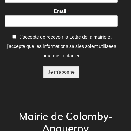
Email
*
C
J'accepte de recevoir la Lettre de la mairie et
o
j'accepte que les informations saisies soient utilisées
n
f
pour me contacter.
i
r
m
Je m'abonne
a
t
i
o
n
*
Mairie de Colomby-
Anguerny