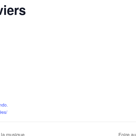
iers
mdo.
es/
 la musique
Foire a