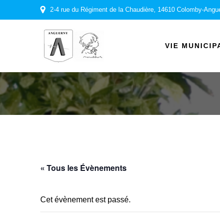
Passer
2-4 rue du Régiment de la Chaudière, 14610 Colomby-Angu
au
contenu
VIE MUNICIP
« Tous les Évènements
Cet évènement est passé.