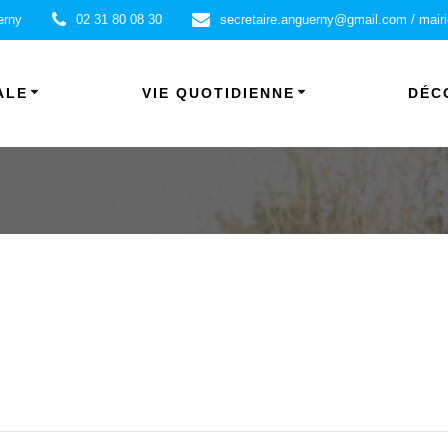
erny
02 31 80 08 30
secretaire.anguerny@gmail.com / mair
ALE
VIE QUOTIDIENNE
DÉC