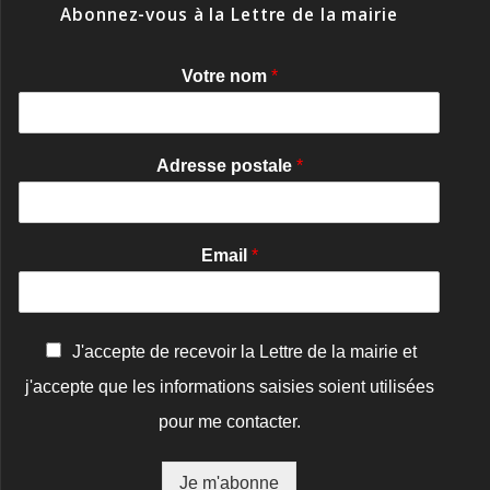
Abonnez-vous à la Lettre de la mairie
Votre nom
*
Adresse postale
*
Email
*
C
J'accepte de recevoir la Lettre de la mairie et
o
j'accepte que les informations saisies soient utilisées
n
f
pour me contacter.
i
r
m
Je m'abonne