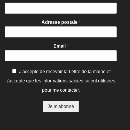
Adresse postale
*
Email
*
C
J'accepte de recevoir la Lettre de la mairie et
o
j'accepte que les informations saisies soient utilisées
n
f
pour me contacter.
i
r
m
Je m'abonne
a
t
i
o