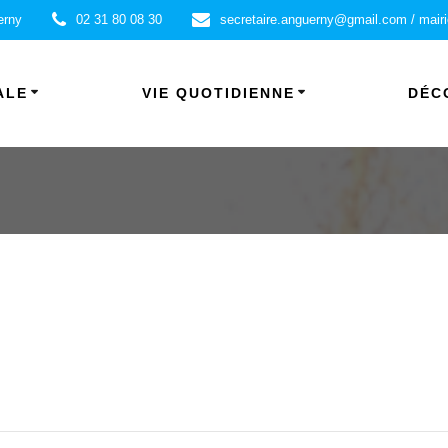
erny
02 31 80 08 30
secretaire.anguerny@gmail.com / mair
ALE
VIE QUOTIDIENNE
DÉC