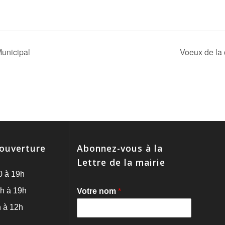
unicipal
Voeux de l
'ouverture
Abonnez-vous à la
Lettre de la mairie
0 à 19h
h à 19h
Votre nom
*
 à 12h