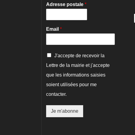
Adresse postale
*
Email
*
C
J'accepte de recevoir la
o
Lettre de la mairie et j'accepte
n
f
que les informations saisies
i
r
soient utilisées pour me
m
contacter.
a
t
i
Je m'abonne
o
n
*