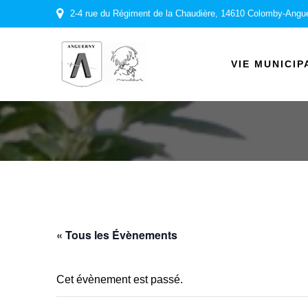
Passer
2-4 rue du Régiment de la Chaudière, 14610 Colomby-Angu
au
contenu
VIE MUNICIP
« Tous les Évènements
Cet évènement est passé.