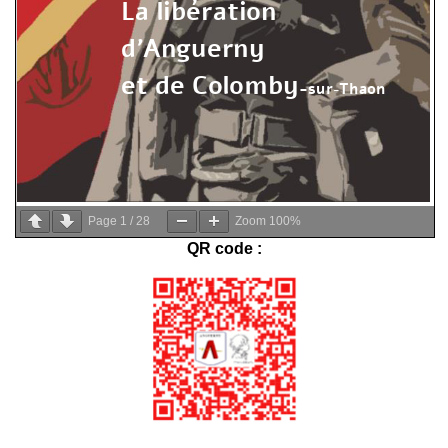
Page
1
/
28
Zoom
100%
QR code :