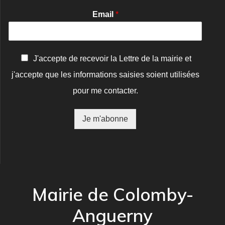
Email
*
C
J'accepte de recevoir la Lettre de la mairie et
o
j'accepte que les informations saisies soient utilisées
n
f
pour me contacter.
i
r
m
Je m'abonne
a
t
i
o
n
*
Mairie de Colomby-
Anguerny